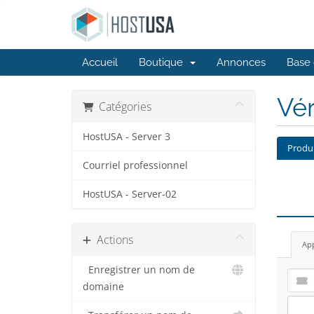
Accueil
Boutique
Annonces
Base 
Vér
Catégories
HostUSA - Server 3
Produ
Courriel professionnel
HostUSA - Server-02
Actions
App
Enregistrer un nom de
domaine