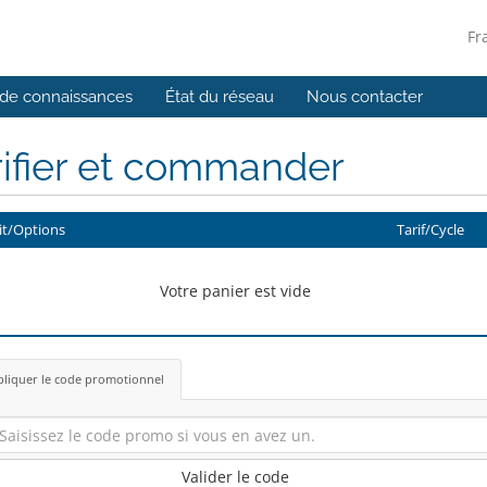
Fr
de connaissances
État du réseau
Nous contacter
ifier et commander
it/Options
Tarif/Cycle
Votre panier est vide
liquer le code promotionnel
Valider le code