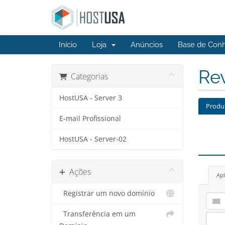
Início
Loja
Anúncios
Base de Con
Rev
Categorias
HostUSA - Server 3
Produ
E-mail Profissional
HostUSA - Server-02
Ações
Apl
Registrar um novo domínio
Transferência em um