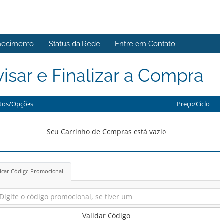
hecimento
Status da Rede
Entre em Contato
isar e Finalizar a Compra
tos/Opções
Preço/Ciclo
Seu Carrinho de Compras está vazio
icar Código Promocional
Validar Código