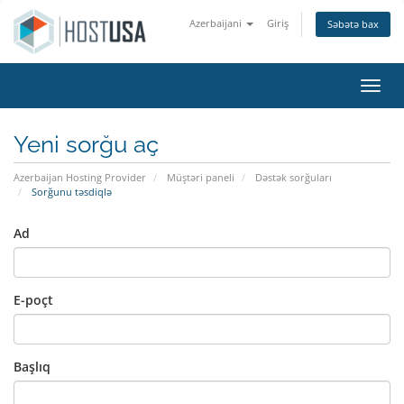
Azerbaijani
Giriş
Səbətə bax
Naviq
Yeni sorğu aç
Azerbaijan Hosting Provider
Müştəri paneli
Dəstək sorğuları
Sorğunu təsdiqlə
Ad
E-poçt
Başlıq