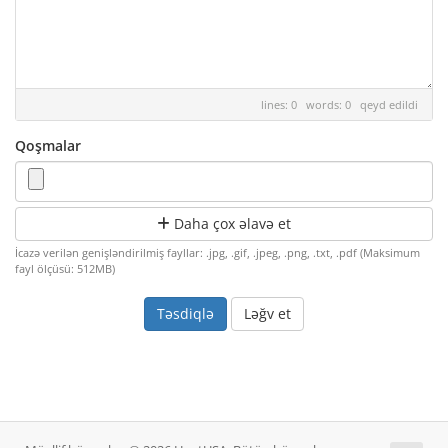
lines: 0 words: 0
qeyd edildi
Qoşmalar
Daha çox əlavə et
İcazə verilən genişləndirilmiş fayllar: .jpg, .gif, .jpeg, .png, .txt, .pdf (Maksimum
fayl ölçüsü: 512MB)
Ləğv et