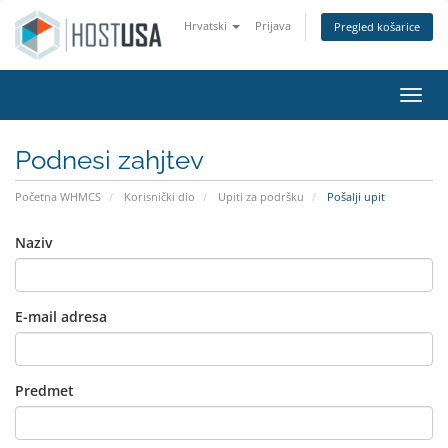
Hrvatski
Prijava
Pregled košarice
Preba
Podnesi zahjtev
Početna WHMCS
Korisnički dio
Upiti za podršku
Pošalji upit
Naziv
E-mail adresa
Predmet