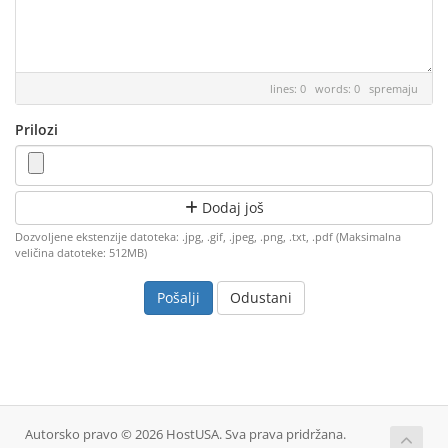
lines: 0 words: 0
spremaju
Prilozi
Dodaj još
Dozvoljene ekstenzije datoteka: .jpg, .gif, .jpeg, .png, .txt, .pdf (Maksimalna
veličina datoteke: 512MB)
Odustani
Autorsko pravo © 2026 HostUSA. Sva prava pridržana.